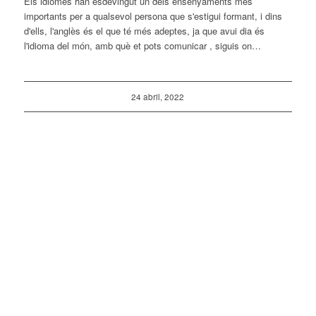
Els idiomes han esdevingut un dels ensenyaments més
importants per a qualsevol persona que s'estigui formant, i dins
d'ells, l'anglès és el que té més adeptes, ja que avui dia és
l'idioma del món, amb què et pots comunicar , siguis on…
24 abril, 2022