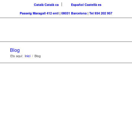
Català
Català
ca
Español
Castellà
es
Passeig Maragall 412 entl | 08031 Barcelona
|
Tel 934 202 957
Blog
Ets aquí:
Inici
/
Blog