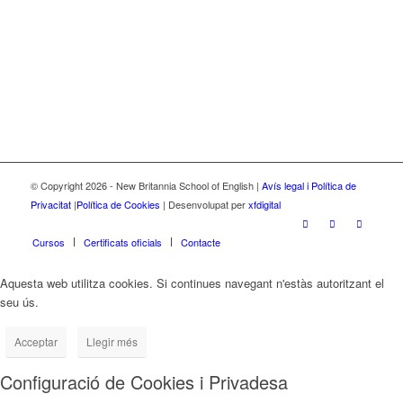
© Copyright 2026 - New Britannia School of English |
Avís legal i Política de
Privacitat
|
Política de Cookies
| Desenvolupat per
xfdigital
Cursos
Certificats oficials
Contacte
Aquesta web utilitza cookies. Si continues navegant n'estàs autoritzant el
seu ús.
Acceptar
Llegir més
Configuració de Cookies i Privadesa