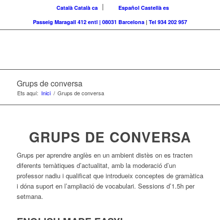
Català
Català
ca
Español
Castellà
es
Passeig Maragall 412 entl | 08031 Barcelona
|
Tel 934 202 957
Grups de conversa
Ets aquí:
Inici
/
Grups de conversa
GRUPS DE CONVERSA
Grups per aprendre anglès en un ambient distès on es tracten
diferents temàtiques d’actualitat, amb la moderació d’un
professor nadiu i qualificat que introdueix conceptes de gramàtica
i dóna suport en l’ampliació de vocabulari. Sessions d’1.5h per
setmana.