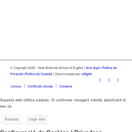
© Copyright 2026 - New Britannia School of English |
Avís legal i Política de
Privacitat
|
Política de Cookies
| Desenvolupat per
xfdigital
Cursos
Certificats oficials
Contacte
Aquesta web utilitza cookies. Si continues navegant n'estàs autoritzant el
seu ús.
Acceptar
Llegir més